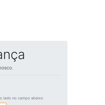
ança
nosco.
ao lado no campo abaixo