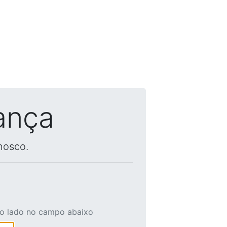
ança
nosco.
ao lado no campo abaixo